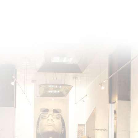
k & Contactlinsen || Limbacher Straße 1 || 09113 Chemnitz || Telefon 0371-302385 || Telef