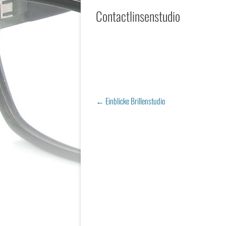
Contactlinsenstudio
Post navigation
←
Einblicke Brillenstudio