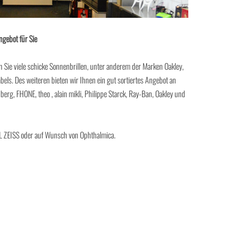
ngebot für Sie
 Sie viele schicke Sonnenbrillen, unter anderem der Marken Oakley,
bels. Des weiteren bieten wir Ihnen ein gut sortiertes Angebot an
erg, FHONE, theo , alain mikli, Philippe Starck, Ray-Ban, Oakley und
RL ZEISS oder auf Wunsch von Ophthalmica.