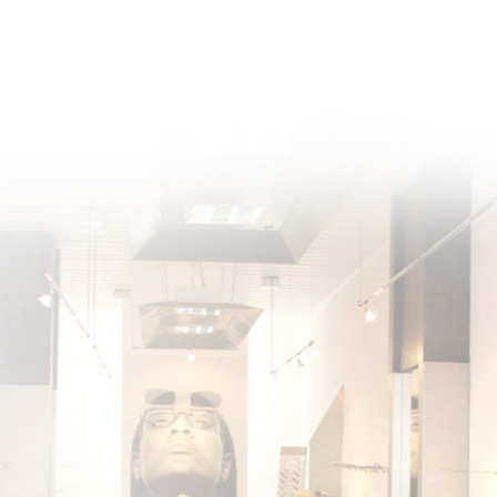
k & Contactlinsen || Limbacher Straße 1 || 09113 Chemnitz || Telefon 0371-302385 || Telef