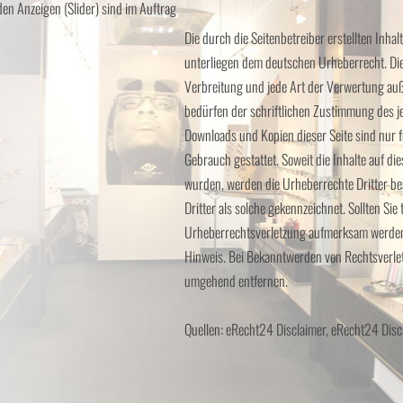
 den Anzeigen (Slider) sind im Auftrag
Die durch die Seitenbetreiber erstellten Inha
unterliegen dem deutschen Urheberrecht. Die 
Verbreitung und jede Art der Verwertung au
bedürfen der schriftlichen Zustimmung des je
Downloads und Kopien dieser Seite sind nur f
Gebrauch gestattet. Soweit die Inhalte auf die
wurden, werden die Urheberrechte Dritter be
Dritter als solche gekennzeichnet. Sollten Sie
Urheberrechtsverletzung aufmerksam werden,
Hinweis. Bei Bekanntwerden von Rechtsverlet
umgehend entfernen.
Quellen: eRecht24 Disclaimer, eRecht24 Disc