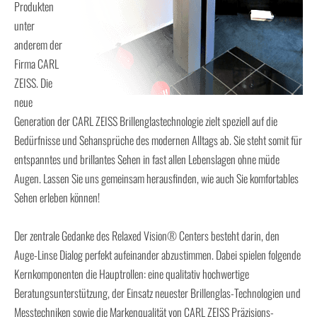
Produkten
unter
anderem der
Firma CARL
ZEISS. Die
neue
Generation der CARL ZEISS Brillenglastechnologie zielt speziell auf die
Bedürfnisse und Sehansprüche des modernen Alltags ab. Sie steht somit für
entspanntes und brillantes Sehen in fast allen Lebenslagen ohne müde
Augen. Lassen Sie uns gemeinsam herausfinden, wie auch Sie komfortables
Sehen erleben können!
Der zentrale Gedanke des Relaxed Vision® Centers besteht darin, den
Auge-Linse Dialog perfekt aufeinander abzustimmen. Dabei spielen folgende
Kernkomponenten die Hauptrollen: eine qualitativ hochwertige
Beratungsunterstützung, der Einsatz neuester Brillenglas-Technologien und
Messtechniken sowie die Markenqualität von CARL ZEISS Präzisions-