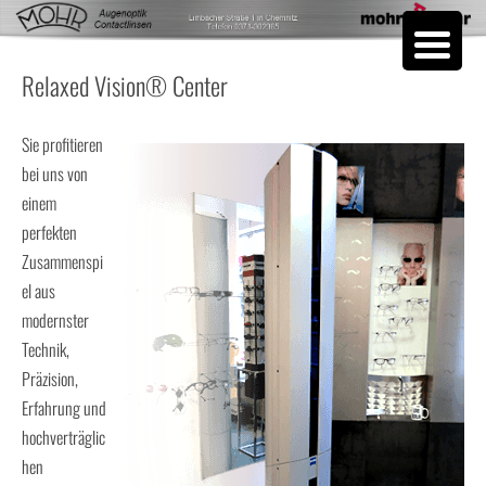
Skip to content
Relaxed Vision® Center
Sie profitieren
bei uns von
einem
perfekten
Zusammenspi
el aus
modernster
Technik,
Präzision,
Erfahrung und
hochverträglic
hen