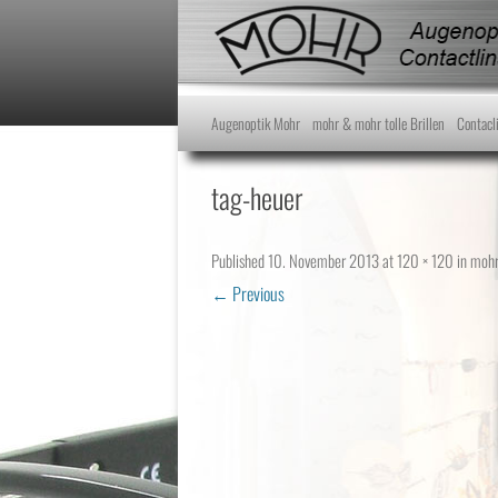
Augenoptik Mohr
mohr & mohr tolle Brillen
Contacl
tag-heuer
Published
10. November 2013
at
120 × 120
in
mohr
← Previous