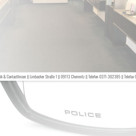
k & Contactlinsen || Limbacher Straße 1 || 09113 Chemnitz || Telefon 0371-302385 || Telef